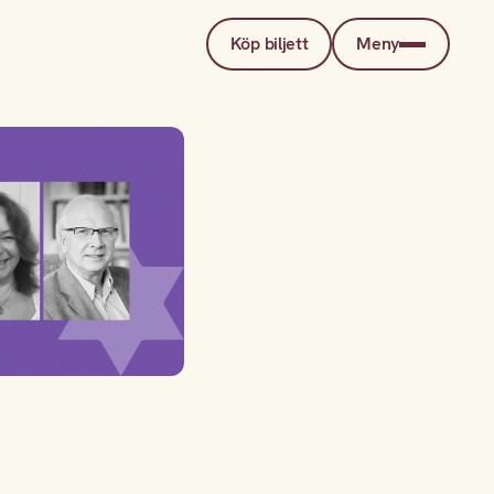
Köp biljett
Meny