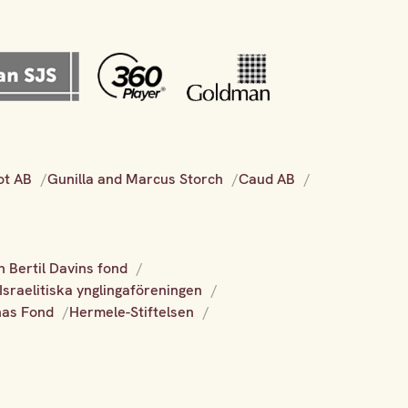
ot AB
Gunilla and Marcus Storch
Caud AB
h Bertil Davins fond
Israelitiska ynglingaföreningen
nas Fond
Hermele-Stiftelsen