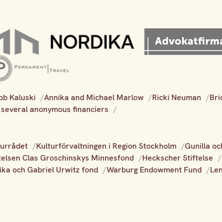
ob Kaluski
Annika and Michael Marlow
Ricki Neuman
Bri
 several anonymous financiers
turrådet
Kulturförvaltningen i Region Stockholm
Gunilla oc
ftelsen Clas Groschinskys Minnesfond
Heckscher Stiftelse
ika och Gabriel Urwitz fond
Warburg Endowment Fund
Le