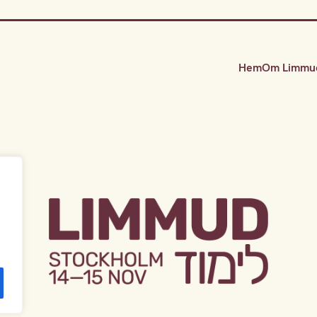
Hem
Om Limmu