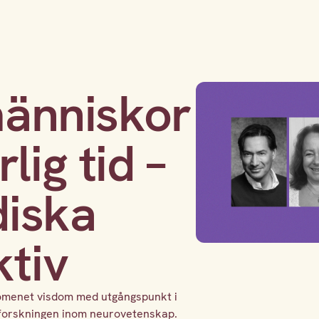
människor
lig tid –
diska
tiv
nomenet visdom med utgångspunkt i
e forskningen inom neurovetenskap.