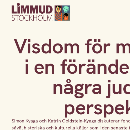
Visdom för 
i en föränder
några ju
perspek
Simon Kyaga och Katrin Goldstein-Kyaga diskuterar fe
såväl historiska och kulturella källor som i den senast