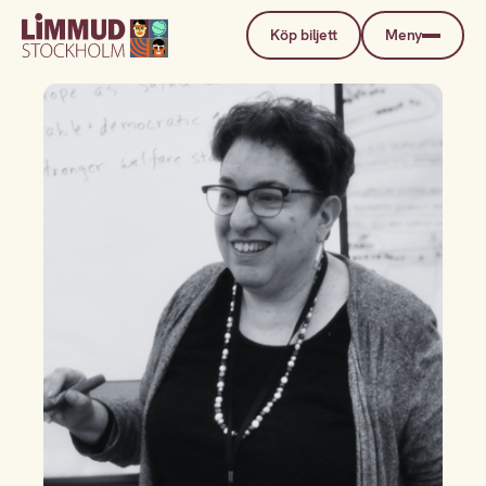
Köp biljett
Meny