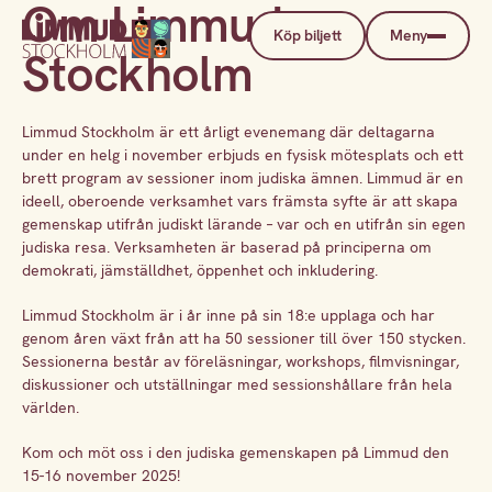
Om Limmud
Köp biljett
Meny
Stockholm
Limmud Stockholm är ett årligt evenemang där deltagarna
under en helg i november erbjuds en fysisk mötesplats och ett
brett program av sessioner inom judiska ämnen. Limmud är en
ideell, oberoende verksamhet vars främsta syfte är att skapa
gemenskap utifrån judiskt lärande – var och en utifrån sin egen
judiska resa. Verksamheten är baserad på principerna om
demokrati, jämställdhet, öppenhet och inkludering.
Limmud Stockholm är i år inne på sin 18:e upplaga och har
genom åren växt från att ha 50 sessioner till över 150 stycken.
Sessionerna består av föreläsningar, workshops, filmvisningar,
diskussioner och utställningar med sessionshållare från hela
världen.
Kom och möt oss i den judiska gemenskapen på Limmud den
15-16 november 2025!