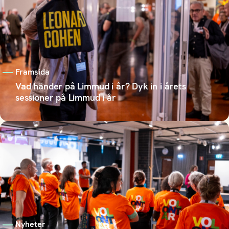
Framsida
Vad händer på Limmud i år? Dyk in i årets
sessioner på Limmud i år
Nyheter