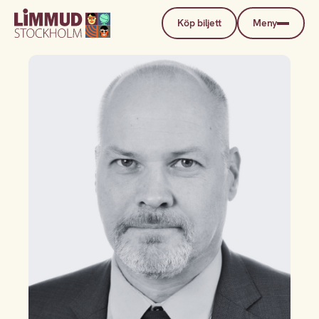
Köp biljett
Meny