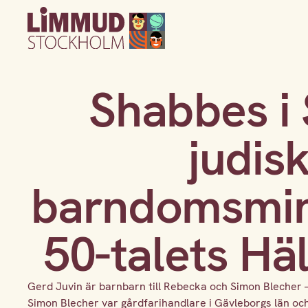
Shabbes i 
judis
barndomsmin
50-talets Hä
Gerd Juvin är barnbarn till Rebecka och Simon Blecher – 
Simon Blecher var gårdfarihandlare i Gävleborgs län oc