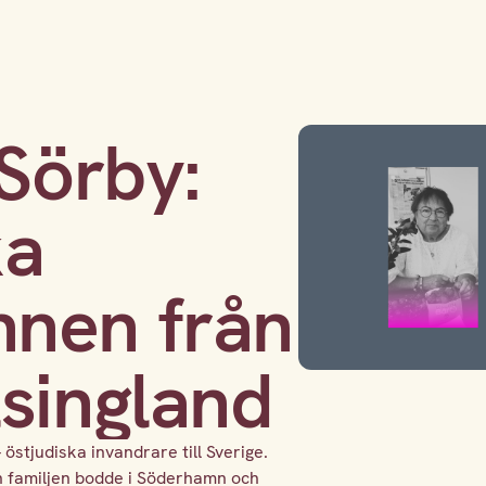
Sörby:
ka
nen från
lsingland
östjudiska invandrare till Sverige.
h familjen bodde i Söderhamn och