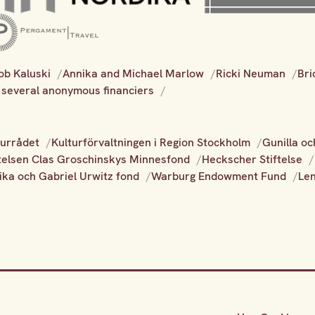
ob Kaluski
Annika and Michael Marlow
Ricki Neuman
Bri
 several anonymous financiers
turrådet
Kulturförvaltningen i Region Stockholm
Gunilla oc
ftelsen Clas Groschinskys Minnesfond
Heckscher Stiftelse
ika och Gabriel Urwitz fond
Warburg Endowment Fund
Le