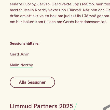
senare i Sörby, Järvsö. Gerd växte upp i Malmö, men ti
morfar. Malin Norrby växte upp i Järvsö. När hon och G
dröm om att skriva en bok om judiskt liv i Järvsö geno
om hur boken kom till och om Gerds barndomssomrar.
Sessionshållare:
Gerd Juvin
Malin Norrby
Alla Sessioner
Limmud Partners 2025