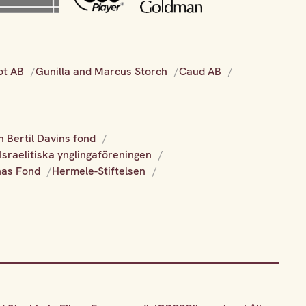
ot AB
Gunilla and Marcus Storch
Caud AB
h Bertil Davins fond
Israelitiska ynglingaföreningen
nas Fond
Hermele-Stiftelsen