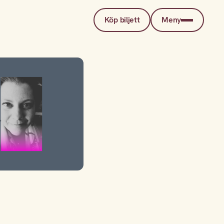
Köp biljett
Meny